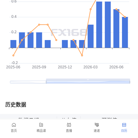
历史数据
数据日期
公布值
预测值
首页
精品课
直播
速递
日历
2026-07
0.4%
0.4%