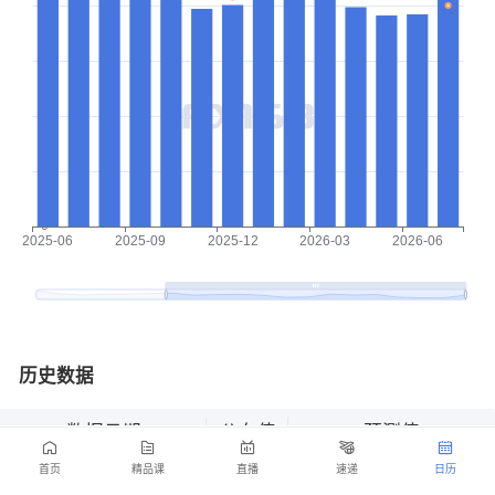
历史数据
数据日期
公布值
预测值
首页
精品课
直播
速递
日历
2026-07
44.7
40.0