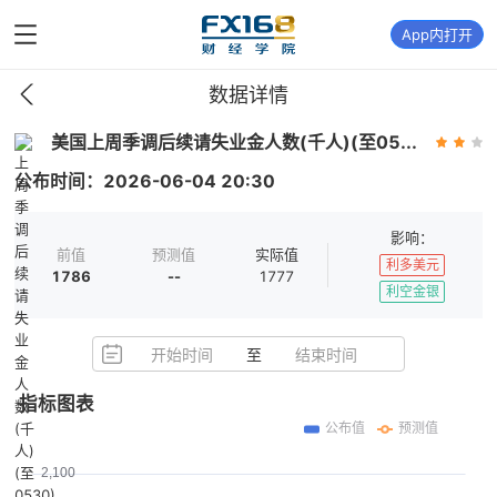
App内打开
数据详情
美国上周季调后续请失业金人数(千人)(至05...
公布时间：
2026-06-04
20:30
影响：
前值
预测值
实际值
利多美元
1786
--
1777
利空金银
开始时间
至
结束时间
指标图表