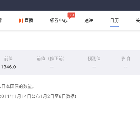
HOT
课
直播
领券中心
速递
日历
关
前值
前值（修正前）
预测值
影响
1346.0
--
--
--
入日本国债的数量。
11年1月14日公布1月2日至8日数据)