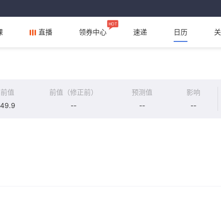
HOT
课
直播
领券中心
速递
日历
关
前值
前值（修正前）
预测值
影响
49.9
--
--
--