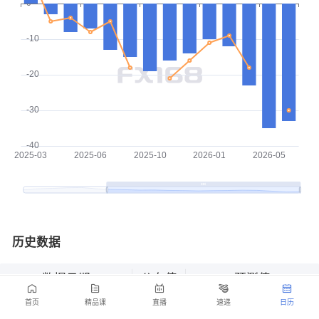
历史数据
数据日期
公布值
预测值
首页
精品课
直播
速递
日历
2026-06
-33.0
-30.0