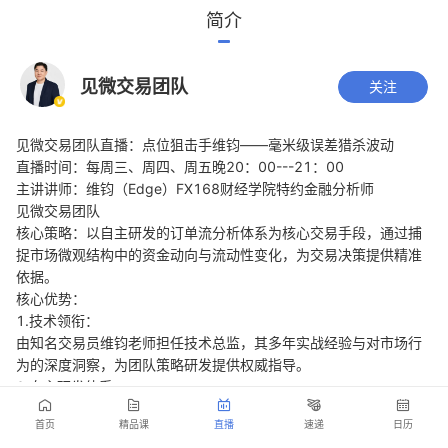
简介
见微交易团队
关注
见微交易团队直播：点位狙击手维钧——毫米级误差猎杀波动
直播时间：每周三、周四、周五晚20：00---21：00
主讲讲师：维钧（Edge）FX168财经学院特约金融分析师
见微交易团队
核心策略：以自主研发的订单流分析体系为核心交易手段，通过捕
捉市场微观结构中的资金动向与流动性变化，为交易决策提供精准
依据。
核心优势：
1.技术领衔：
由知名交易员维钧老师担任技术总监，其多年实战经验与对市场行
为的深度洞察，为团队策略研发提供权威指导。
2.自主研发体系：
团队拥有独立的订单流分析技术框架，涵盖数据采集、信号生成与
首页
精品课
直播
速递
日历
风险管理全流程，确保策略的时效性与适配性。